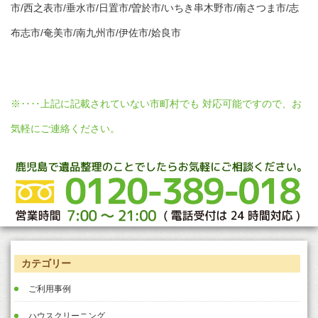
市/西之表市/垂水市/日置市/曽於市/いちき串木野市/南さつま市/志
布志市/奄美市/南九州市/伊佐市/姶良市
※‥‥上記に記載されていない市町村でも 対応可能ですので、お
気軽にご連絡ください。
カテゴリー
ご利用事例
ハウスクリーニング