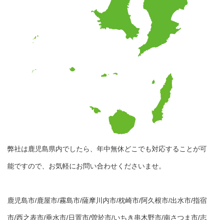
弊社は鹿児島県内でしたら、年中無休どこでも対応することが可
能ですので、お気軽にお問い合わせくださいませ。
鹿児島市/鹿屋市/霧島市/薩摩川内市/枕崎市/阿久根市/出水市/指宿
市/西之表市/垂水市/日置市/曽於市/いちき串木野市/南さつま市/志