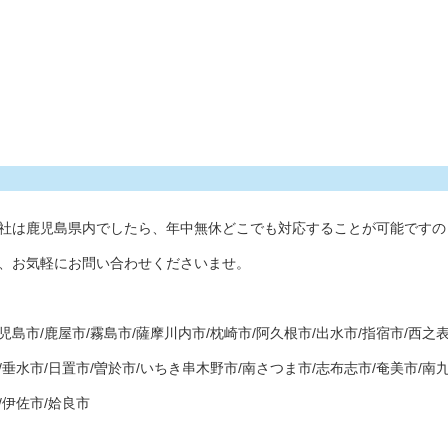
社は鹿児島県内でしたら、年中無休どこでも対応することが可能ですの
、お気軽にお問い合わせくださいませ。
児島市/鹿屋市/霧島市/薩摩川内市/枕崎市/阿久根市/出水市/指宿市/西之
/垂水市/日置市/曽於市/いちき串木野市/南さつま市/志布志市/奄美市/南
/伊佐市/姶良市