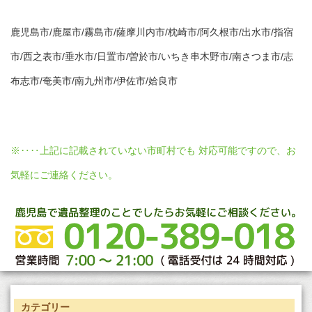
鹿児島市/鹿屋市/霧島市/薩摩川内市/枕崎市/阿久根市/出水市/指宿
市/西之表市/垂水市/日置市/曽於市/いちき串木野市/南さつま市/志
布志市/奄美市/南九州市/伊佐市/姶良市
※‥‥上記に記載されていない市町村でも 対応可能ですので、お
気軽にご連絡ください。
カテゴリー