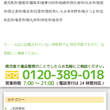
鹿児島市/鹿屋市/霧島市/薩摩川内市/枕崎市/阿久根市/出水市/指宿
市/西之表市/垂水市/日置市/曽於市/いちき串木野市/南さつま市/志
布志市/奄美市/南九州市/伊佐市/姶良市
※‥‥上記に記載されていない市町村でも 対応可能ですので、お
気軽にご連絡ください。
カテゴリー
ご利用事例