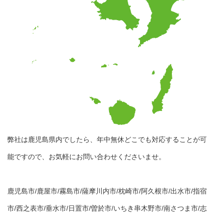
弊社は鹿児島県内でしたら、年中無休どこでも対応することが可
能ですので、お気軽にお問い合わせくださいませ。
鹿児島市/鹿屋市/霧島市/薩摩川内市/枕崎市/阿久根市/出水市/指宿
市/西之表市/垂水市/日置市/曽於市/いちき串木野市/南さつま市/志