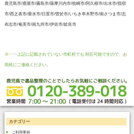
鹿児島市/鹿屋市/霧島市/薩摩川内市/枕崎市/阿久根市/出水市/指宿
市/西之表市/垂水市/日置市/曽於市/いちき串木野市/南さつま市/志
布志市/奄美市/南九州市/伊佐市/姶良市
※‥‥上記に記載されていない市町村でも 対応可能ですので、お
気軽にご連絡ください。
カテゴリー
ご利用事例