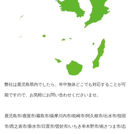
弊社は鹿児島県内でしたら、年中無休どこでも対応することが可
能ですので、お気軽にお問い合わせくださいませ。
鹿児島市/鹿屋市/霧島市/薩摩川内市/枕崎市/阿久根市/出水市/指宿
市/西之表市/垂水市/日置市/曽於市/いちき串木野市/南さつま市/志