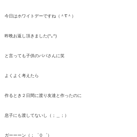
今日はホワイトデーですね（＾∇＾）
昨晩お返し頂きました(^｡^)
と言っても子供のパパさんに笑
よくよく考えたら
作るとき２日間に渡り友達と作ったのに
息子にも渡してないし（；＿；）
ガーーーン（；゜０゜）