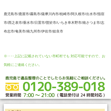
鹿児島市/鹿屋市/霧島市/薩摩川内市/枕崎市/阿久根市/出水市/指宿
市/西之表市/垂水市/日置市/曽於市/いちき串木野市/南さつま市/志
布志市/奄美市/南九州市/伊佐市/姶良市
※‥‥上記に記載されていない市町村でも 対応可能ですので、お
気軽にご連絡ください。