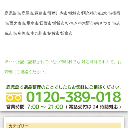
鹿児島市/鹿屋市/霧島市/薩摩川内市/枕崎市/阿久根市/出水市/指宿
市/西之表市/垂水市/日置市/曽於市/いちき串木野市/南さつま市/志
布志市/奄美市/南九州市/伊佐市/姶良市
※‥‥上記に記載されていない市町村でも 対応可能ですので、お
気軽にご連絡ください。
カテゴリー