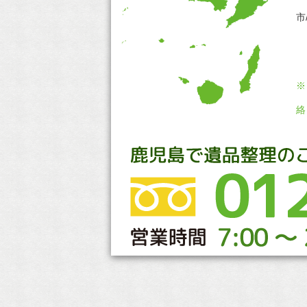
市
※
絡