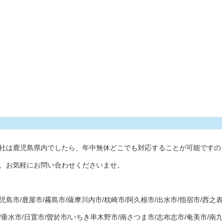
社は鹿児島県内でしたら、年中無休どこでも対応することが可能ですの
、お気軽にお問い合わせくださいませ。
児島市/鹿屋市/霧島市/薩摩川内市/枕崎市/阿久根市/出水市/指宿市/西之
/垂水市/日置市/曽於市/いちき串木野市/南さつま市/志布志市/奄美市/南