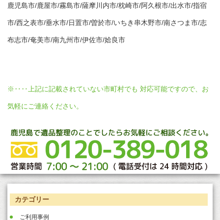
鹿児島市/鹿屋市/霧島市/薩摩川内市/枕崎市/阿久根市/出水市/指宿
市/西之表市/垂水市/日置市/曽於市/いちき串木野市/南さつま市/志
布志市/奄美市/南九州市/伊佐市/姶良市
※‥‥上記に記載されていない市町村でも 対応可能ですので、お
気軽にご連絡ください。
カテゴリー
ご利用事例