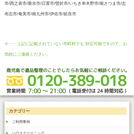
市/西之表市/垂水市/日置市/曽於市/いちき串木野市/南さつま市/志
布志市/奄美市/南九州市/伊佐市/姶良市
※‥‥上記に記載されていない市町村でも 対応可能ですので、お
気軽にご連絡ください。
カテゴリー
ご利用事例
ハウスクリーニング