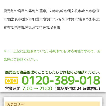
鹿児島市/鹿屋市/霧島市/薩摩川内市/枕崎市/阿久根市/出水市/指宿
市/西之表市/垂水市/日置市/曽於市/いちき串木野市/南さつま市/志
布志市/奄美市/南九州市/伊佐市/姶良市
※‥‥上記に記載されていない市町村でも 対応可能ですので、お
気軽にご連絡ください。
カテゴリー