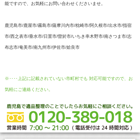
能ですので、お気軽にお問い合わせくださいませ。
鹿児島市/鹿屋市/霧島市/薩摩川内市/枕崎市/阿久根市/出水市/指宿
市/西之表市/垂水市/日置市/曽於市/いちき串木野市/南さつま市/志
布志市/奄美市/南九州市/伊佐市/姶良市
※‥‥上記に記載されていない市町村でも 対応可能ですので、お
気軽にご連絡ください。