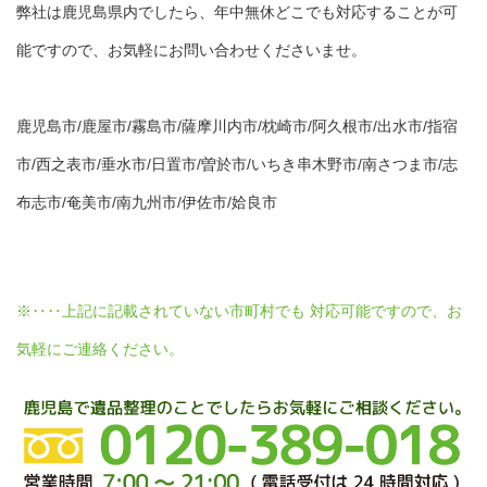
弊社は鹿児島県内でしたら、年中無休どこでも対応することが可
能ですので、お気軽にお問い合わせくださいませ。
鹿児島市/鹿屋市/霧島市/薩摩川内市/枕崎市/阿久根市/出水市/指宿
市/西之表市/垂水市/日置市/曽於市/いちき串木野市/南さつま市/志
布志市/奄美市/南九州市/伊佐市/姶良市
※‥‥上記に記載されていない市町村でも 対応可能ですので、お
気軽にご連絡ください。